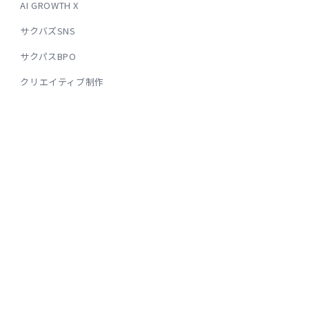
AI GROWTH X
サクバズSNS
サクパスBPO
クリエイティブ制作
COMPANY
私たちについて
会社概要
ニュース
導入事例
採用情報
お問い合わせ