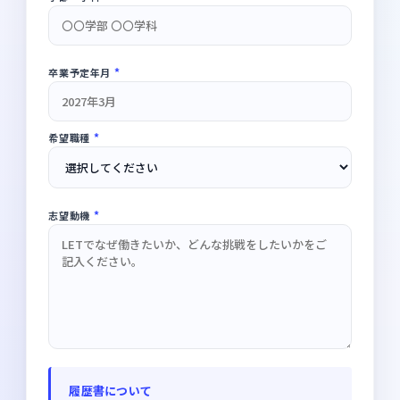
*
卒業予定年月
*
希望職種
*
志望動機
履歴書について